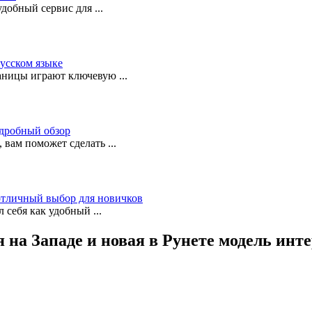
 удобный сервис для
...
русском языке
раницы играют ключевую
...
одробный обзор
, вам поможет сделать
...
 отличный выбор для новичков
ал себя как удобный
...
на Западе и новая в Рунете модель инте