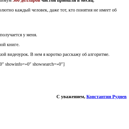
инимум
500 долларов
чистой прибыли в месяц
.
лютно каждый человек, даже тот, кто понятия не имеет об
 получается у меня.
ной книге.
шой видеоурок. В нем я коротко расскажу об алгоритме.
»0″ showinfo=»0″ showsearch=»0″]
С уважением,
Константин Руднев