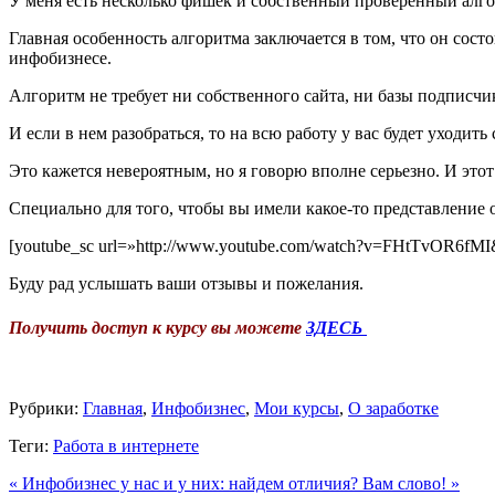
У меня есть несколько фишек и собственный проверенный алг
Главная особенность алгоритма заключается в том, что он состо
инфобизнесе.
Алгоритм не требует ни собственного сайта, ни базы подписч
И если в нем разобраться, то на всю работу у вас будет уходит
Это кажется невероятным, но я говорю вполне серьезно. И это
Специально для того, чтобы вы имели какое-то представление о
[youtube_sc url=»http://www.youtube.com/watch?v=FHtTvOR6fMI&f
Буду рад услышать ваши отзывы и пожелания.
Получить доступ к курсу вы можете
ЗДЕСЬ
Рубрики:
Главная
,
Инфобизнес
,
Мои курсы
,
О заработке
Теги:
Работа в интернете
« Инфобизнес у нас и у них: найдем отличия?
Вам слово! »