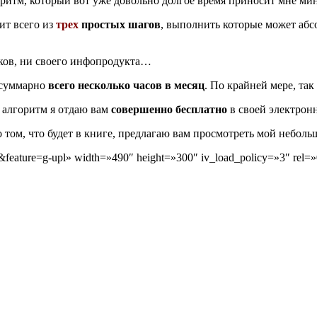
оритм, который вот уже довольно долгое время приносит мне м
ит всего из
трех
простых шагов
, выполнить которые может абсо
иков, ни своего инфопродукта…
ь суммарно
всего несколько часов в месяц
. По крайней мере, так
т алгоритм я отдаю вам
совершенно бесплатно
в своей электрон
 том, что будет в книге, предлагаю вам просмотреть мой неболь
eature=g-upl» width=»490″ height=»300″ iv_load_policy=»3″ rel=