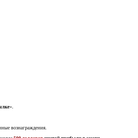
ылке
».
нные вознаграждения.