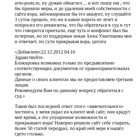
avto-posts.ru, ну думаю обнаглел… и вот пишу им , что
бы приняли меры, и до удаления моей собственности с
сайта вора, заблокировали бы его аккаунт, ну слушайте
3 суток прошло, это ни в какие ворота не лезет и
попросил его реквизиты, что бы обратиться в суд и тут
что говорится приехали, ещё чуть и конфликт был бы
исчерпан, но из поддержки некая Анна Улантикова мне
и отвечает, по сути прикрывая вора, цитата
«Добавлено:22.12.2012 04:16
Здравствуйте.
Блокировка возможна только по предъявлению
соответствующих документов от правоохранительных
органов.
Данные о своих клиентах мы не предоставляем третьим
лицам.
Рекомендуем Вам по данному вопросу обратиться с
суд.»
Таков был последний ответ этого «замечательного»
хостинга, у меня украл их клиент мой сайт, они крадут
моё время, а это упущенные возможности и
прикрывают вора! Наверно решили сайт себе стырить,
более 50 статей передрал, по край ней мере я нашёл
гдето столько.