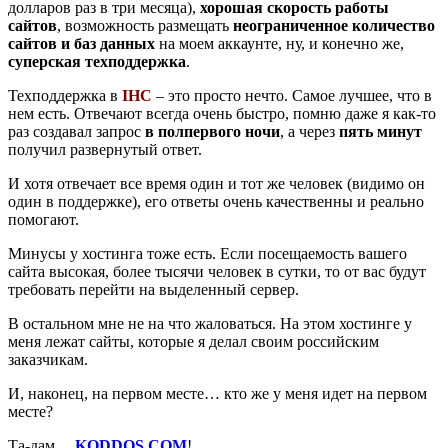
долларов раз в три месяца),
хорошая скорость работы
сайтов
, возможность размещать
неограниченное количество
сайтов и баз данных
на моем аккаунте, ну, и конечно же,
суперская техподдержка
.
Техподдержка в
IHC
– это просто нечто. Самое лучшее, что в
нем есть. Отвечают всегда очень быстро, помню даже я как-то
раз создавал запрос
в полпервого ночи
, а через
пять минут
получил развернутый ответ.
И хотя отвечает все время один и тот же человек (видимо он
один в поддержке), его ответы очень качественны и реально
помогают.
Минусы у хостинга тоже есть. Если посещаемость вашего
сайта высокая, более тысячи человек в сутки, то от вас будут
требовать перейти на выделенный сервер.
В остальном мне не на что жаловаться. На этом хостинге у
меня лежат сайты, которые я делал своим российским
заказчикам.
И, наконец, на первом месте… кто же у меня идет на первом
месте?
Та-дам…
KODDOS.COM
!