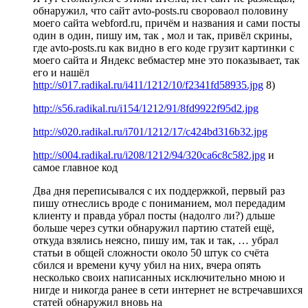
обнаружил, что сайт avto-posts.ru свороваол половину
моего сайта webford.ru, причём и названия и сами посты
один в один, пишу им, так , мол и так, привёл скрины,
где avto-posts.ru как видно в его коде грузит картинки с
моего сайта и Яндекс вебмастер мне это показывает, так
его и нашёл
http://s017.radikal.ru/i411/1212/10/f2341fd58935.jpg
8)
http://s56.radikal.ru/i154/1212/91/8fd9922f95d2.jpg
http://s020.radikal.ru/i701/1212/17/c424bd316b32.jpg
http://s004.radikal.ru/i208/1212/94/320ca6c8c582.jpg
и
самое главное код
Два дня переписывался с их поддержкой, первый раз
пишу отнеслись вроде с пониманием, мол передадим
клиенту и правда убрал посты (надолго ли?) дльше
больше через сутки обнаружил партию статей ещё,
откуда взялись неясно, пишу им, так и так, … убрал
статьи в общей сложности около 50 штук со счёта
сбился и времени кучу убил на них, вчера опять
несколько своих написанных исключительно мною и
нигде и никогда ранее в сети интернет не встречавшихся
статей обнаружил вновь на