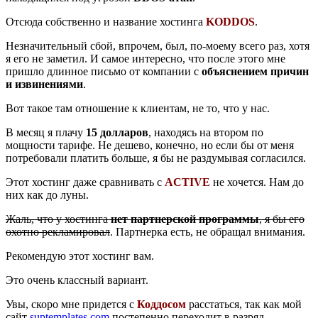
Отсюда собственно и название хостинга
KODDOS
.
Незначительный сбой, впрочем, был, по-моему всего раз, хотя
я его не заметил. И самое интересно, что после этого мне
пришло длинное письмо от компании с
объяснением причин
и извинениями
.
Вот такое там отношение к клиентам, не то, что у нас.
В месяц я плачу
15 долларов
, находясь на втором по
мощности тарифе. Не дешево, конечно, но если бы от меня
потребовали платить больше, я бы не раздумывая согласился.
Этот хостинг даже сравнивать с
ACTIVE
не хочется. Нам до
них как до луны.
Жаль, что у хостинга
нет партнерской программы
, я бы его
охотно рекламировал
. Партнерка есть, не обращал внимания.
Рекомендую этот хостинг вам.
Это очень классный вариант.
Увы, скоро мне придется с
Коддосом
расстаться, так как мой
сайт
suptemplates.com
постепенно переходит в разряд