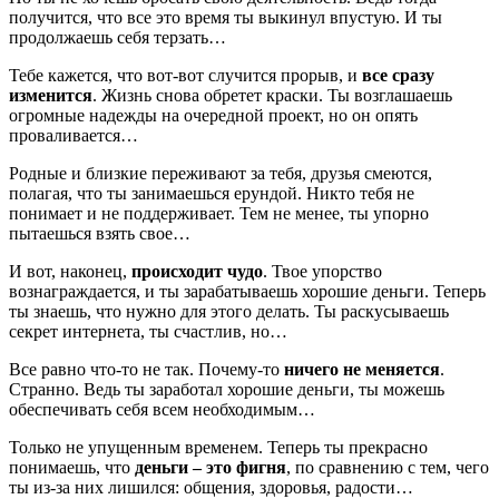
получится, что все это время ты выкинул впустую. И ты
продолжаешь себя терзать…
Тебе кажется, что вот-вот случится прорыв, и
все сразу
изменится
. Жизнь снова обретет краски. Ты возглашаешь
огромные надежды на очередной проект, но он опять
проваливается…
Родные и близкие переживают за тебя, друзья смеются,
полагая, что ты занимаешься ерундой. Никто тебя не
понимает и не поддерживает. Тем не менее, ты упорно
пытаешься взять свое…
И вот, наконец,
происходит чудо
. Твое упорство
вознаграждается, и ты зарабатываешь хорошие деньги. Теперь
ты знаешь, что нужно для этого делать. Ты раскусываешь
секрет интернета, ты счастлив, но…
Все равно что-то не так. Почему-то
ничего не меняется
.
Странно. Ведь ты заработал хорошие деньги, ты можешь
обеспечивать себя всем необходимым…
Только не упущенным временем. Теперь ты прекрасно
понимаешь, что
деньги – это фигня
, по сравнению с тем, чего
ты из-за них лишился: общения, здоровья, радости…