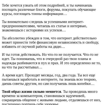
Тебе хочется узнать об этом подробней, и ты начинаешь
посещать различные блоги, форумы, покупать обучающие
курсы, поглощать тонны информации…
Ты внимательно следишь за успешными интернет-
предпринимателями, читаешь их статьи и интервью,
знакомишься с историями их успехов…
Ты абсолютно убежден в том, что интернет действительно
может принести тебе финансовую независимость и свободу,
избавить от скучной работы на дядю…
И ты готов действовать. Но что-то не получается. Что-то не
идет. Ты понимаешь, что в очередной раз твои планы и
надежды разбиваются в пух и прах. И это определенно не то,
на что ты рассчитывал…
А время идет. Проходят месяцы, год, два года. Ты все еще
пытаешься заработать в интернете, ты знаешь всю теорию,
даешь советы другим, но сам получаешь лишь копейки…
Твой образ жизни сильно меняется
. Ты проводишь много
времени за компьютером, становишься задумчивей,
сокращаешь общение с живыми людьми, отдаляешься от них,
постепенно портишь себе здоровье…