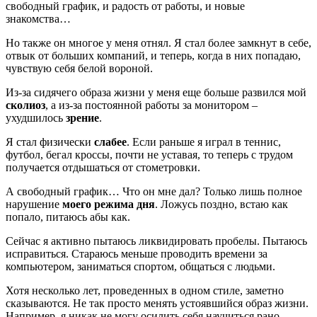
свободный график, и радость от работы, и новые
знакомства…
Но также он многое у меня отнял. Я стал более замкнут в себе,
отвык от больших компаний, и теперь, когда в них попадаю,
чувствую себя белой вороной.
Из-за сидячего образа жизни у меня еще больше развился мой
сколиоз
, а из-за постоянной работы за монитором –
ухудшилось
зрение
.
Я стал физически
слабее
. Если раньше я играл в теннис,
футбол, бегал кроссы, почти не уставая, то теперь с трудом
получается отдышаться от стометровки.
А свободный график… Что он мне дал? Только лишь полное
нарушение
моего режима дня
. Ложусь поздно, встаю как
попало, питаюсь абы как.
Сейчас я активно пытаюсь ликвидировать пробелы. Пытаюсь
исправиться. Стараюсь меньше проводить времени за
компьютером, заниматься спортом, общаться с людьми.
Хотя несколько лет, проведенных в одном стиле, заметно
сказываются. Не так просто менять устоявшийся образ жизни.
Например, я никак не могу осилить себя научиться рано